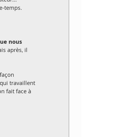
ge-temps.
que nous 
is après, il 
façon 
 qui travaillent 
 fait face à 