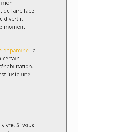
nt mon 
et de faire face 
 divertir, 
 le moment 
de dopamine
, la 
 certain 
réhabilitation. 
est juste une 
ivre. Si vous 