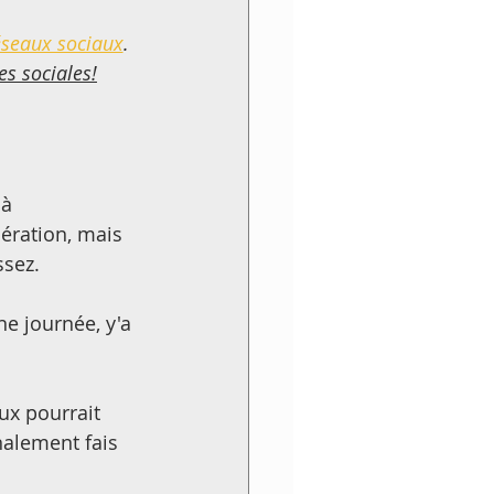
éseaux sociaux
. 
s sociales!
à 
ération, mais 
ssez.
ne journée, y'a 
ux pourrait 
nalement fais 