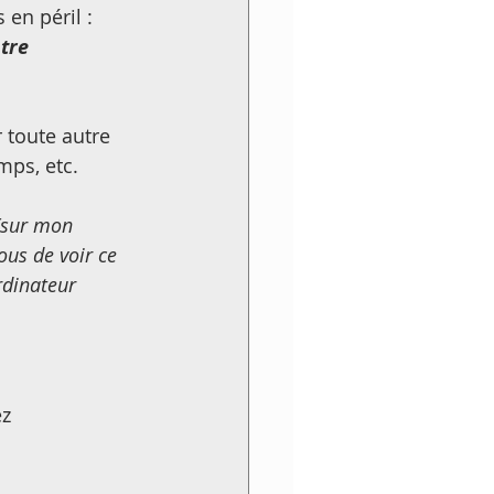
en péril : 
tre 
 toute autre 
emps, etc.
(sur mon 
ous de voir ce 
rdinateur 
z 