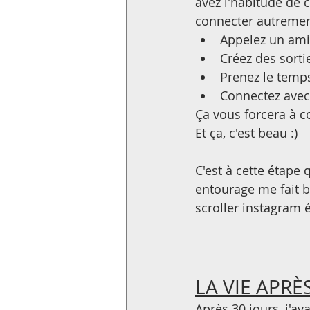
avez l'habitude de 
connecter autrement
Appelez un ami,
Créez des sort
Prenez le temp
Connectez avec 
Ça vous forcera à c
Et ça, c'est beau :)
C'est à cette étape q
entourage me fait 
scroller instagram 
LA VIE APRÈ
Après 30 jours, j'av