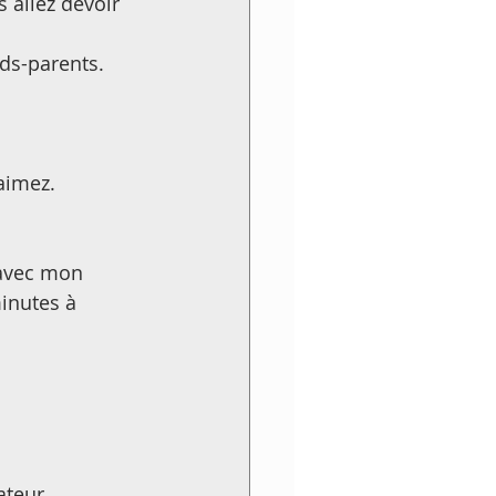
 allez devoir 
ds-parents. 
aimez. 
avec mon 
inutes à 
teur... 